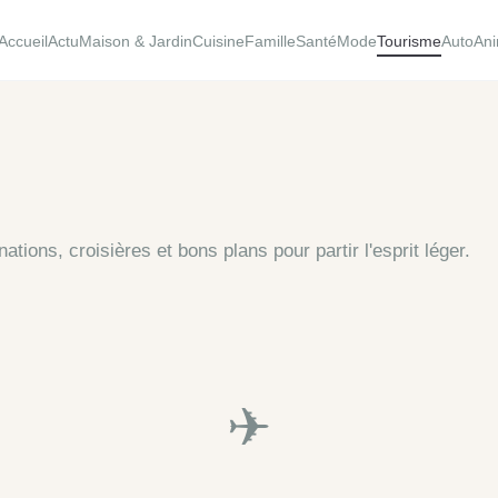
Accueil
Actu
Maison & Jardin
Cuisine
Famille
Santé
Mode
Tourisme
Auto
An
tions, croisières et bons plans pour partir l'esprit léger.
✈